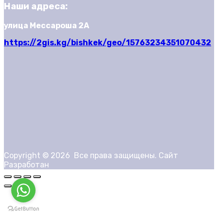
Наши адреса:
улица Мессароша 2А
https://2gis.kg/bishkek/geo/15763234351070432
Copyright ©
2026
Все права защищены. Сайт
Разработан