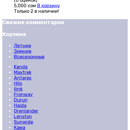
(0 оценок)
5,000
сом
В корзину
Только 2 в наличии!
Свежие комментарии
Корзина
Летние
Зимние
Всесезонные
Kenda
Maxtrek
Antares
Hilo
ilink
Fronway
Durun
Haida
Grenlander
Lenston
Sunwide
Кама