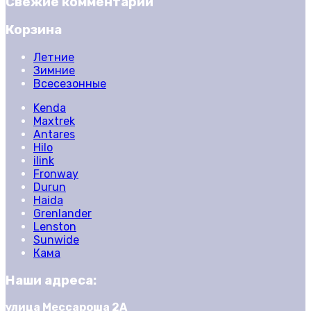
Свежие комментарии
Корзина
Летние
Зимние
Всесезонные
Kenda
Maxtrek
Antares
Hilo
ilink
Fronway
Durun
Haida
Grenlander
Lenston
Sunwide
Кама
Наши адреса:
улица Мессароша 2А