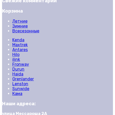
Свежие комментарии
Корзина
Летние
Зимние
Всесезонные
Kenda
Maxtrek
Antares
Hilo
ilink
Fronway
Durun
Haida
Grenlander
Lenston
Sunwide
Кама
Наши адреса:
улица Мессароша 2А