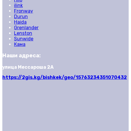
ilink
Fronway
Durun
Haida
Grenlander
Lenston
Sunwide
Кама
Наши адреса:
улица Мессароша 2А
https://2gis.kg/bishkek/geo/15763234351070432