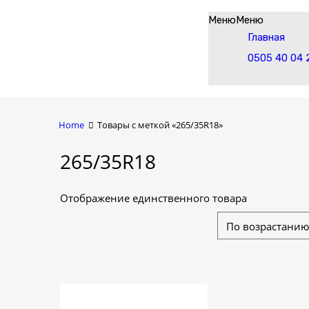
Skip
Меню
Меню
to
Главная
content
0505 40 04 
Home
Товары с меткой «265/35R18»
265/35R18
Отображение единственного товара