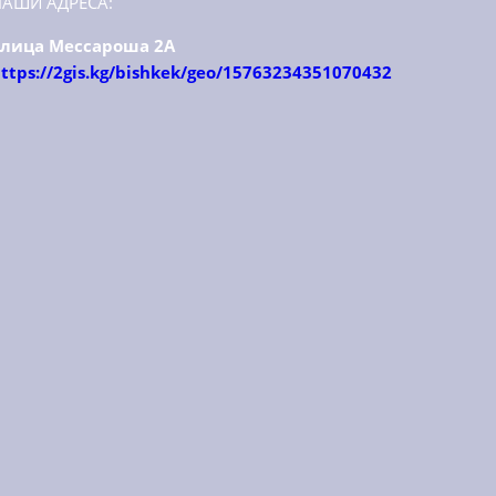
НАШИ АДРЕСА:
улица Мессароша 2А
ttps://2gis.kg/bishkek/geo/15763234351070432