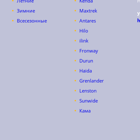
Летние
Kenda
Зимние
Maxtrek
h
Всесезонные
Antares
Hilo
ilink
Fronway
Durun
Haida
Grenlander
Lenston
Sunwide
Кама