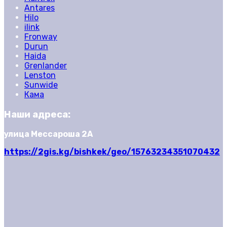
Antares
Hilo
ilink
Fronway
Durun
Haida
Grenlander
Lenston
Sunwide
Кама
Наши адреса:
улица Мессароша 2А
https://2gis.kg/bishkek/geo/15763234351070432