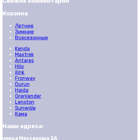
Свежие комментарии
Корзина
Летние
Зимние
Всесезонные
Kenda
Maxtrek
Antares
Hilo
ilink
Fronway
Durun
Haida
Grenlander
Lenston
Sunwide
Кама
Наши адреса:
улица Мессароша 2А