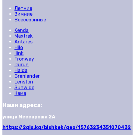
Летние
Зимние
Всесезонные
Kenda
Maxtrek
Antares
Hilo
ilink
Fronway
Durun
Haida
Grenlander
Lenston
Sunwide
Кама
Наши адреса:
улица Мессароша 2А
https://2gis.kg/bishkek/geo/15763234351070432